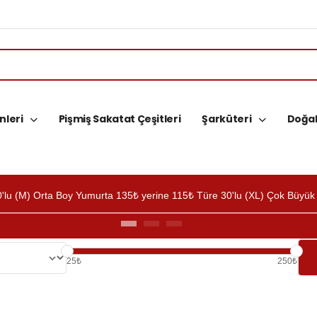
nleri
Pişmiş Sakatat Çeşitleri
Şarküteri
Doğal
(M) Orta Boy Yumurta 135₺ yerine 115₺ Türe 30'lu (XL) Çok Büyük 
25₺
250₺