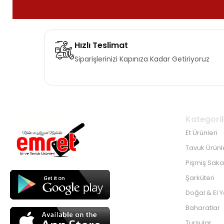
Hızlı Teslimat
Siparişlerinizi Kapınıza Kadar Getiriyoruz
Kategoril
Et Ürünleri
Tavuk Ürünl
Pişmiş Sakat
Şarküteri
Doğal & El 
Baharatlar
Turşular