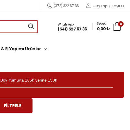
(372) 322 67 36
Giriş Yap
/
Kayıt Ol
Sepet:
0
WhatsApp:
0,00 ₺
(541) 527 67 36
 & El Yapımı Ürünler
Boy Yumurta 185₺ yerine 150₺
FILTRELE