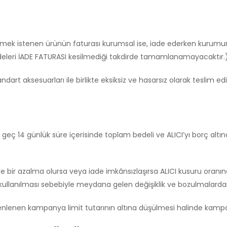
:
edilmek istenen ürünün faturası kurumsal ise, iade ederken kurumun
adeleri İADE FATURASI kesilmediği takdirde tamamlanamayacaktır.
dart aksesuarları ile birlikte eksiksiz ve hasarsız olarak teslim e
geç 14 günlük süre içerisinde toplam bedeli ve ALICI’yı borç altı
 bir azalma olursa veya iade imkânsızlaşırsa ALICI kusuru oranı
llanılması sebebiyle meydana gelen değişiklik ve bozulmalardan 
nlenen kampanya limit tutarının altına düşülmesi halinde kampany