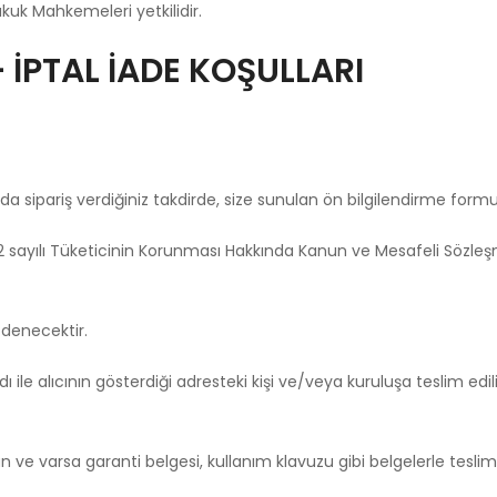
kuk Mahkemeleri yetkilidir.
 İPTAL İADE KOŞULLARI
sipariş verdiğiniz takdirde, size sunulan ön bilgilendirme formun
rak 6502 sayılı Tüketicinin Korunması Hakkında Kanun ve Mesafeli Söz
ödenecektir.
ile alıcının gösterdiği adresteki kişi ve/veya kuruluşa teslim edili
ygun ve varsa garanti belgesi, kullanım klavuzu gibi belgelerle tesl