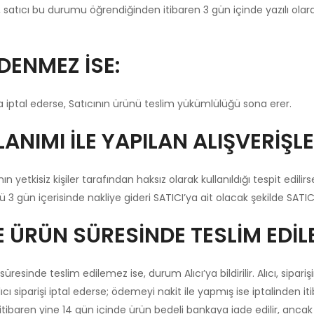
atıcı bu durumu öğrendiğinden itibaren 3 gün içinde yazılı olara
DENMEZ İSE:
da iptal ederse, Satıcının ürünü teslim yükümlülüğü sona erer.
LANIMI İLE YAPILAN ALIŞVERİŞLE
n yetkisiz kişiler tarafından haksız olarak kullanıldığı tespit edilir
 3 gün içerisinde nakliye gideri SATICI’ya ait olacak şekilde SATI
ÜRÜN SÜRESİNDE TESLİM EDİLE
inde teslim edilemez ise, durum Alıcı’ya bildirilir. Alıcı, siparişi
cı siparişi iptal ederse; ödemeyi nakit ile yapmış ise iptalinden i
 itibaren yine 14 gün içinde ürün bedeli bankaya iade edilir, anc