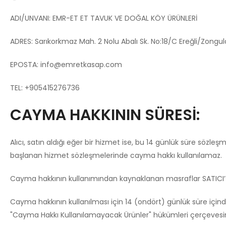
ADI/UNVANI: EMR-ET ET TAVUK VE DOĞAL KÖY ÜRÜNLERİ
ADRES: Sarıkorkmaz Mah. 2 Nolu Abalı Sk. No:18/C Ereğli/Zongu
EPOSTA:
info@emretkasap.com
TEL: +905415276736
CAYMA HAKKININ SÜRESİ:
Alıcı, satın aldığı eğer bir hizmet ise, bu 14 günlük süre sözl
başlanan hizmet sözleşmelerinde cayma hakkı kullanılamaz.
Cayma hakkının kullanımından kaynaklanan masraflar SATICI’ y
Cayma hakkının kullanılması için 14 (ondört) günlük süre için
"Cayma Hakkı Kullanılamayacak Ürünler" hükümleri çerçevesind