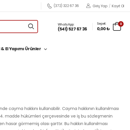
(372) 322 67 36
Giriş Yap
/
Kayıt Ol
Sepet:
0
WhatsApp:
0,00 ₺
(541) 527 67 36
 & El Yapımı Ürünler
inde cayma hakkını kullanabilir. Cayma hakkının kullanılması
in 14. madde hükümleri çerçevesinde ve iş bu sözleşmenin
n hasar görmemiş olası şarttır. Bu hakkın kullanılması