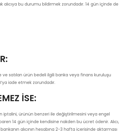
k alıcıya bu durumu bildirmek zorundadır. 14 gün içinde de
R:
se ve satılan ürün bedeli ilgili banka veya finans kuruluşu
CI’ya iade etmek zorundadır.
MEZ İSE:
n iptalini, ürünün benzeri ile değiştirilmesini veya engel
tibaren 14 gün içinde kendisine nakden bu ücret ödenir. Alıcı,
ak bankanın alıcının hesabına 2-3 hafta içerisinde aktarması