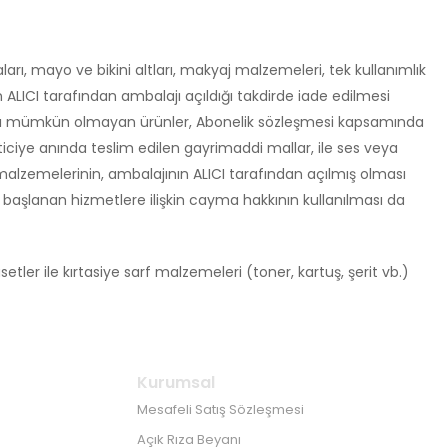
arı, mayo ve bikini altları, makyaj malzemeleri, tek kullanımlık
ALICI tarafından ambalajı açıldığı takdirde iade edilmesi
ılması mümkün olmayan ürünler, Abonelik sözleşmesi kapsamında
eticiye anında teslim edilen gayrimaddi mallar, ile ses veya
rf malzemelerinin, ambalajının ALICI tarafından açılmış olması
başlanan hizmetlere ilişkin cayma hakkının kullanılması da
etler ile kırtasiye sarf malzemeleri (toner, kartuş, şerit vb.)
Kurumsal
Mesafeli Satış Sözleşmesi
Açık Rıza Beyanı