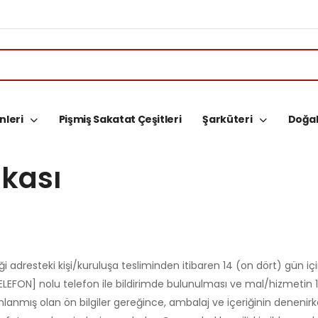
nleri
Pişmiş Sakatat Çeşitleri
Şarküteri
Doğal
ikası
 adresteki kişi/kuruluşa tesliminden itibaren 14 (on dört) gün iç
 [TELEFON] nolu telefon ile bildirimde bulunulması ve mal/hizmet
nmış olan ön bilgiler gereğince, ambalaj ve içeriğinin denenirke