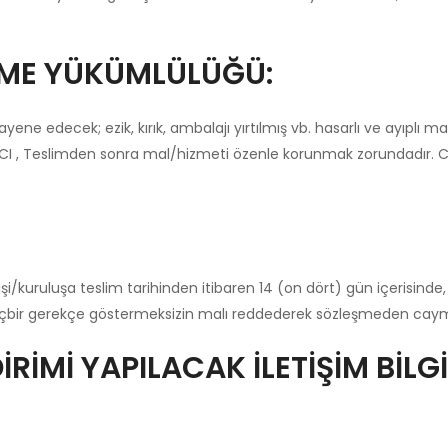
TME YÜKÜMLÜLÜĞÜ:
 edecek; ezik, kırık, ambalajı yırtılmış vb. hasarlı ve ayıplı ma
ICI , Teslimden sonra mal/hizmeti özenle korunmak zorundadır. 
şi/kuruluşa teslim tarihinden itibaren 14 (on dört) gün içerisinde, 
hiçbir gerekçe göstermeksizin malı reddederek sözleşmeden cayma 
RİMİ YAPILACAK İLETİŞİM BİLGİ