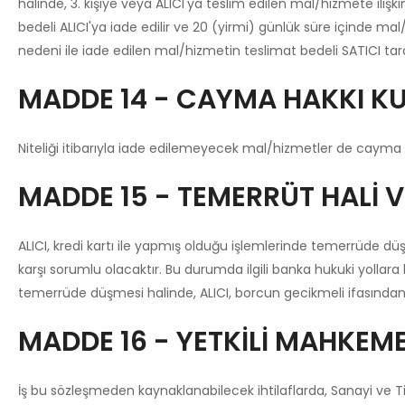
halinde, 3. kişiye veya ALICI'ya teslim edilen mal/hizmete iliş
bedeli ALICI'ya iade edilir ve 20 (yirmi) günlük süre içinde m
nedeni ile iade edilen mal/hizmetin teslimat bedeli SATICI tara
MADDE 14 - CAYMA HAKKI K
Niteliği itibarıyla iade edilemeyecek mal/hizmetler de cayma 
MADDE 15 - TEMERRÜT HALİ 
ALICI, kredi kartı ile yapmış olduğu işlemlerinde temerrüde d
karşı sorumlu olacaktır. Bu durumda ilgili banka hukuki yollara
temerrüde düşmesi halinde, ALICI, borcun gecikmeli ifasından 
MADDE 16 - YETKİLİ MAHKEM
İş bu sözleşmeden kaynaklanabilecek ihtilaflarda, Sanayi ve T