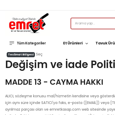
Tüm Kategoriler
Et Ürünleri
Tavuk Ürü
Seç
Teslimat Bölgesi
Değişim ve İade Polit
MADDE 13 - CAYMA HAKKI
ALICI, sözleşme konusu mal/hizmetin kendisine veya gösterdiği
için aynı süre içinde SATICI'ya faks, e-posta ([EMAİL]) veya
ayrılmaz parçası olan ve emretkasap.com web sitesinde yayınla