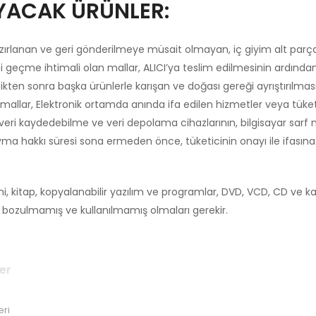
YACAK ÜRÜNLER:
hazırlanan ve geri gönderilmeye müsait olmayan, iç giyim alt parçal
 geçme ihtimali olan mallar, ALICI’ya teslim edilmesinin ardından 
ldikten sonra başka ürünlerle karışan ve doğası gereği ayrıştır
kin mallar, Elektronik ortamda anında ifa edilen hizmetler veya tük
nın, veri kaydedebilme ve veri depolama cihazlarının, bilgisayar sa
a hakkı süresi sona ermeden önce, tüketicinin onayı ile ifasına 
ni, kitap, kopyalanabilir yazılım ve programlar, DVD, VCD, CD ve kas
 bozulmamış ve kullanılmamış olmaları gerekir.
er
eri