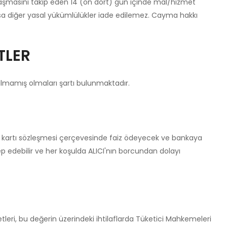
n ulaşmasını takip eden 14 (on dört) gün içinde mal/hizmet
varsa diğer yasal yükümlülükler iade edilemez. Cayma hakkı
TLER
ılmamış olmaları şartı bulunmaktadır.
edi kartı sözleşmesi çerçevesinde faiz ödeyecek ve bankaya
ep edebilir ve her koşulda ALICI'nın borcundan dolayı
leri, bu değerin üzerindeki ihtilaflarda Tüketici Mahkemeleri