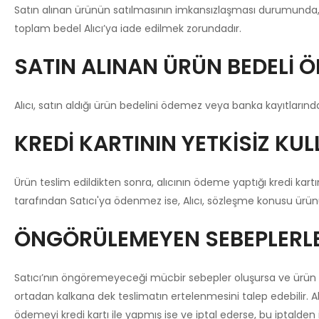
Satın alınan ürünün satılmasının imkansızlaşması durumunda, s
toplam bedel Alıcı’ya iade edilmek zorundadır.
SATIN ALINAN ÜRÜN BEDELİ Ö
Alıcı, satın aldığı ürün bedelini ödemez veya banka kayıtların
KREDİ KARTININ YETKİSİZ KUL
Ürün teslim edildikten sonra, alıcının ödeme yaptığı kredi kartını
tarafından Satıcı'ya ödenmez ise, Alıcı, sözleşme konusu ürünü
ÖNGÖRÜLEMEYEN SEBEPLERLE 
Satıcı’nın öngöremeyeceği mücbir sebepler oluşursa ve ürün süres
ortadan kalkana dek teslimatın ertelenmesini talep edebilir. Alı
ödemeyi kredi kartı ile yapmış ise ve iptal ederse, bu iptalden