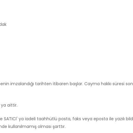
ldak
eşmenin imzalandığı tarihten itibaren başlar. Cayma hakkı süresi s
a aittir.
de SATICI' ya iadeli taahhütlü posta, faks veya eposta ile yazılı
e kullanılmamış olması şarttır.