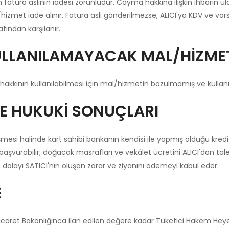
kin fatura aslının iadesi zorunludur. Cayma hakkına ilişkin ihbarı
al/hizmet iade alınır. Fatura aslı gönderilmezse, ALICI'ya KDV ve 
fından karşılanır.
ULLANILAMAYACAK MAL/HİZME
hakkının kullanılabilmesi için mal/hizmetin bozulmamış ve kullan
VE HUKUKİ SONUÇLARI
üşmesi halinde kart sahibi bankanın kendisi ile yapmış olduğu kr
 başvurabilir; doğacak masrafları ve vekâlet ücretini ALICI'dan tal
dolayı SATICI'nın oluşan zarar ve ziyanını ödemeyi kabul eder.
E
icaret Bakanlığınca ilan edilen değere kadar Tüketici Hakem Heyet