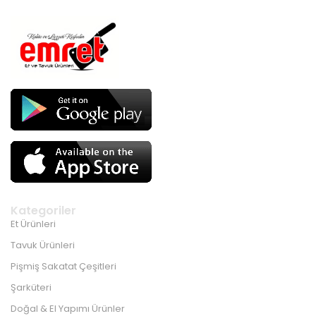
Kategoriler
Et Ürünleri
Tavuk Ürünleri
Pişmiş Sakatat Çeşitleri
Şarküteri
Doğal & El Yapımı Ürünler