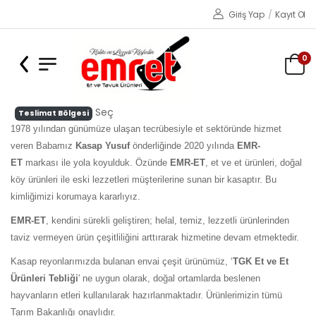
Giriş Yap
/
Kayıt Ol
0
Seç
Teslimat Bölgesi
1978 yılından günümüze ulaşan tecrübesiyle et sektöründe hizmet
veren Babamız
Kasap Yusuf
önderliğinde 2020 yılında
EMR-
ET
markası ile yola koyulduk. Özünde
EMR-ET
, et ve et ürünleri, doğal
köy ürünleri ile eski lezzetleri müşterilerine sunan bir kasaptır. Bu
kimliğimizi korumaya kararlıyız.
EMR-ET
, kendini sürekli geliştiren; helal, temiz, lezzetli ürünlerinden
taviz vermeyen ürün çeşitliliğini arttırarak hizmetine devam etmektedir.
Kasap reyonlarımızda bulanan envai çeşit ürünümüz, ‘
TGK Et ve Et
Ürünleri Tebliği
' ne uygun olarak, doğal ortamlarda beslenen
hayvanların etleri kullanılarak hazırlanmaktadır. Ürünlerimizin tümü
Tarım Bakanlığı onaylıdır.