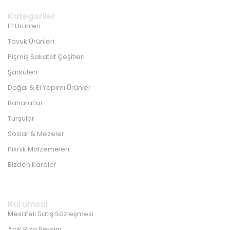
Kategoriler
Et Ürünleri
Tavuk Ürünleri
Pişmiş Sakatat Çeşitleri
Şarküteri
Doğal & El Yapımı Ürünler
Baharatlar
Turşular
Soslar & Mezeler
Piknik Malzemeleri
Bizden Kareler
Kurumsal
Mesafeli Satış Sözleşmesi
Açık Rıza Beyanı