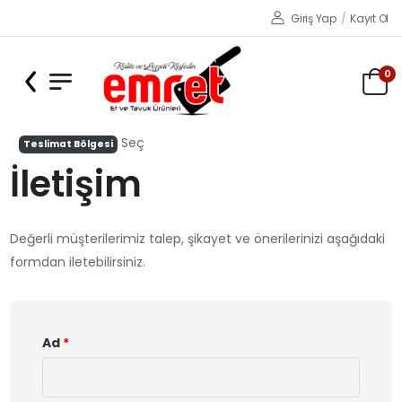
Giriş Yap
/
Kayıt Ol
0
Seç
Teslimat Bölgesi
İletişim
Değerli müşterilerimiz talep, şikayet ve önerilerinizi aşağıdaki
formdan iletebilirsiniz.
Ad
*