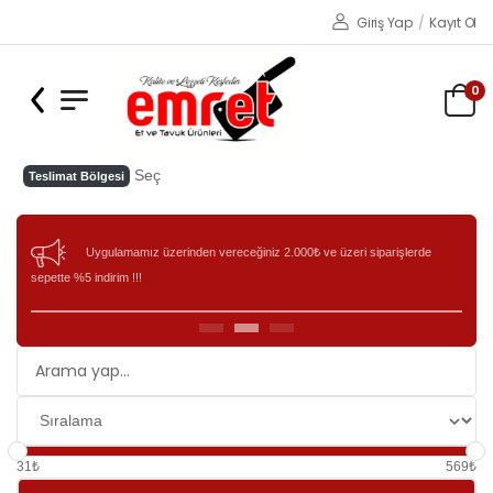
Giriş Yap
/
Kayıt Ol
0
Seç
Teslimat Bölgesi
Uygulamamız üzerinden vereceğiniz 2.000₺ ve üzeri siparişlerde
sepette %5 indirim !!!
31₺
569₺