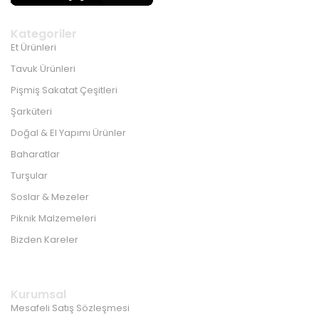
Kategoriler
Et Ürünleri
Tavuk Ürünleri
Pişmiş Sakatat Çeşitleri
Şarküteri
Doğal & El Yapımı Ürünler
Baharatlar
Turşular
Soslar & Mezeler
Piknik Malzemeleri
Bizden Kareler
Kurumsal
Mesafeli Satış Sözleşmesi