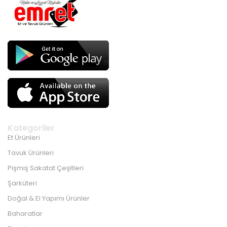
Kategoriler
Et Ürünleri
Tavuk Ürünleri
Pişmiş Sakatat Çeşitleri
Şarküteri
Doğal & El Yapımı Ürünler
Baharatlar