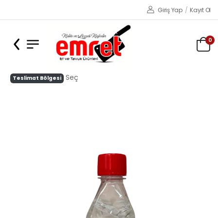
Giriş Yap
/
Kayıt Ol
0
Seç
Teslimat Bölgesi