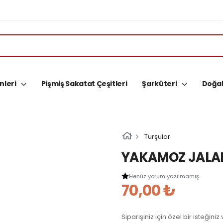
nleri
Pişmiş Sakatat Çeşitleri
Şarküteri
Doğal
Turşular
YAKAMOZ JALAP
Henüz yorum yazılmamış.
70,00 ₺
Siparişiniz için özel bir isteğini