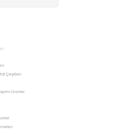
er
eri
at Çeşitleri
Yapımı Ürünler
zeler
emeleri