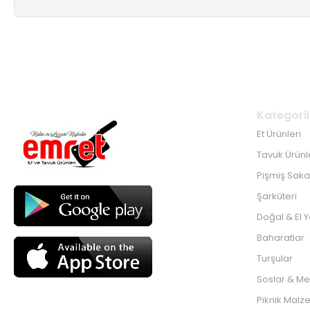
Kategoril
Et Ürünleri
Tavuk Ürünl
Pişmiş Sakat
Şarküteri
Doğal & El 
Baharatlar
Turşular
Soslar & Me
Piknik Malz