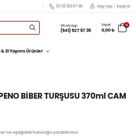
(372) 322 67 36
Giriş Yap
/
Kayıt Ol
Sepet:
0
WhatsApp:
0,00 ₺
(541) 527 67 36
 & El Yapımı Ürünler
ENO BİBER TURŞUSU 370ml CAM
z var ise aşağıdaki kutucuğa yazabilirsiniz.