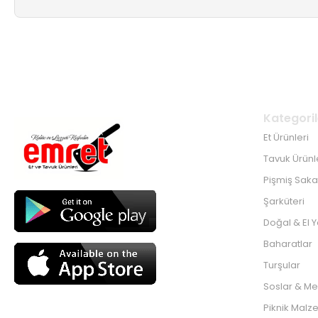
Kategoril
Et Ürünleri
Tavuk Ürünl
Pişmiş Sakat
Şarküteri
Doğal & El 
Baharatlar
Turşular
Soslar & Me
Piknik Malz