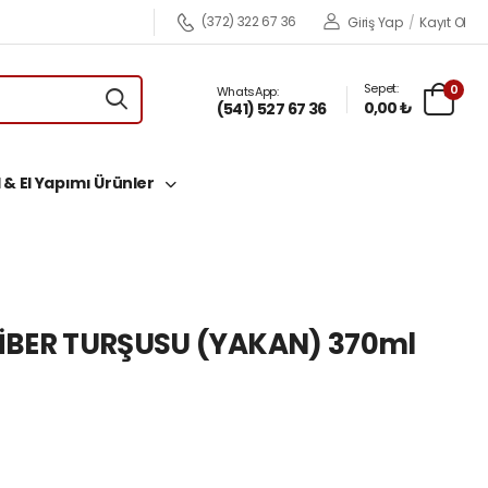
(372) 322 67 36
Giriş Yap
/
Kayıt Ol
Sepet:
0
WhatsApp:
0,00 ₺
(541) 527 67 36
 & El Yapımı Ürünler
İBER TURŞUSU (YAKAN) 370ml