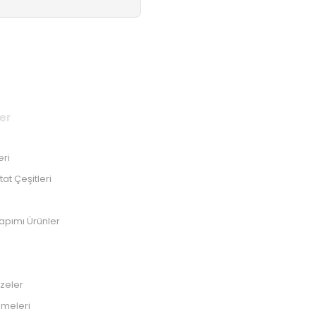
er
eri
at Çeşitleri
Yapımı Ürünler
zeler
emeleri