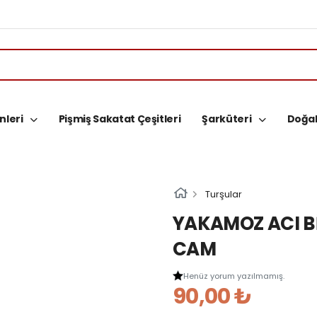
nleri
Pişmiş Sakatat Çeşitleri
Şarküteri
Doğal
Turşular
YAKAMOZ ACI B
CAM
Henüz yorum yazılmamış.
90,00 ₺