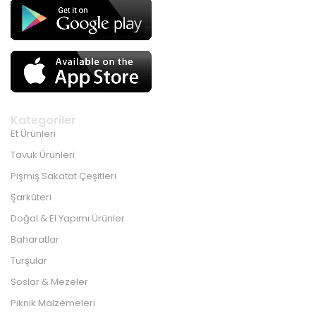
Kategoriler
Et Ürünleri
Tavuk Ürünleri
Pişmiş Sakatat Çeşitleri
Şarküteri
Doğal & El Yapımı Ürünler
Baharatlar
Turşular
Soslar & Mezeler
Piknik Malzemeleri