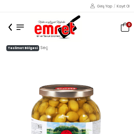
Giriş Yap
/
Kayıt Ol
0
Seç
Teslimat Bölgesi